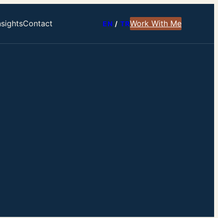
nsights
Contact
Work With Me
EN
/
TR