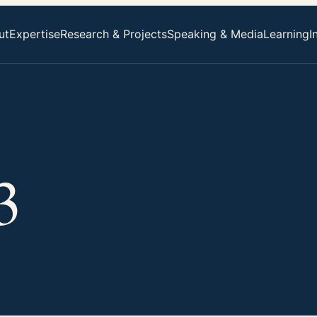
ut
Expertise
Research & Projects
Speaking & Media
Learning
I
3