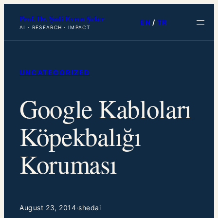
Skip
Prof. Dr. Şadi Evren Şeker
to
EN
/
TR
AI · RESEARCH · IMPACT
content
UNCATEGORIZED
Google Kabloları
Köpekbalığı
Koruması
August 23, 2014
·
shedai