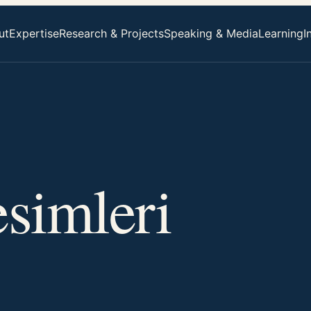
ut
Expertise
Research & Projects
Speaking & Media
Learning
I
simleri