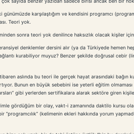
elki çok sayıda benzer yazıdan sadece birisi ancak ben bir n
ki günümüzde karşılaştığım ve kendisini programcı (programm
sı. Teori yok.
nden sonra teori yok denilince haksızlık olacak kişiler içi
ansiyel denklemler dersini alır (ya da Türkiyede hemen he
ağlantı kurabiliyor muyuz? Benzer şekilde doğrusal cebir (l
ibaren aslında bu teori ile gerçek hayat arasındaki bağın k
tıyor. Bunun en büyük sebebini ise yeterli eğitim olmaması 
sları” gibi yerlerden sertifikalara alarak sektöre giren kişile
mle gördüğüm bir olay, vakt-i zamanında daktilo kursu olan 
bir “programcılık” (kelimenin ekleri hakkında yorum yapmada