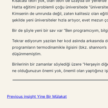
Kısacası teori yok, olan teori de uzayda bir yerlerde 
Hatta eğitimi problemli çoğu üniversitede “üniversite
Kimsenin de umrunda değil, zaten kalitesiz olan eğitim 
şekilde yeni üniversiteler hızla artıyor, evet mezun
Bir de şöyle yeni bir sav var “Ben programcıyım, bilg
Tekrar ediyorum yazılan her kod aslında arkasında der
programların termodinamikle ilgisini (bkz. shannon’s
düşünmemiştim.
Birilerinin bir zamanlar söylediği üzere “Herşeyin di
ne olduğunuzun önemi yok, önemli olan yaptığınız işi
Previous insight
Yine Bir Mülakat