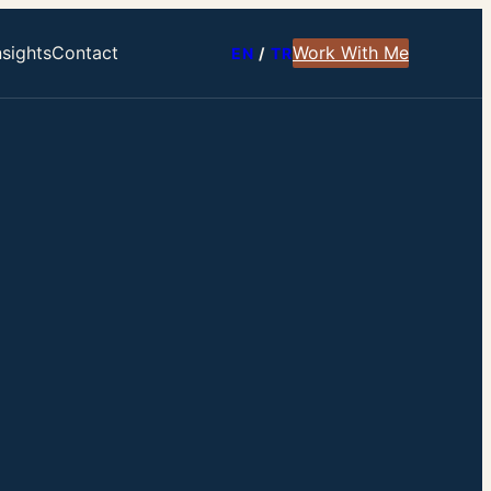
nsights
Contact
Work With Me
EN
/
TR