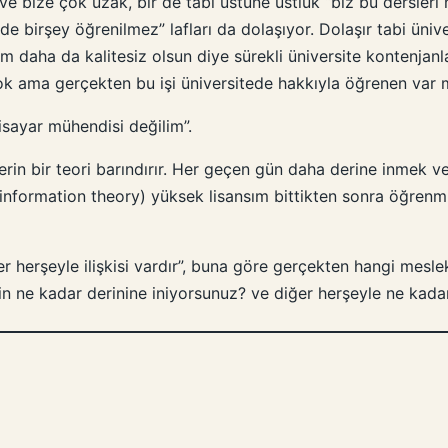
ve bize çok uzak, bir de tabi üstüne üstlük “biz bu dersleri 
de birşey öğrenilmez” lafları da dolaşıyor. Dolaşır tabi ün
daha da kalitesiz olsun diye sürekli üniversite kontenjanları a
 çok ama gerçekten bu işi üniversitede hakkıyla öğrenen var 
isayar mühendisi değilim”.
in bir teori barındırır. Her geçen gün daha derine inmek ve 
 information theory) yüksek lisansım bittikten sonra öğrenm
ğer herşeyle ilişkisi vardır”, buna göre gerçekten hangi mesl
n ne kadar derinine iniyorsunuz? ve diğer herşeyle ne kada