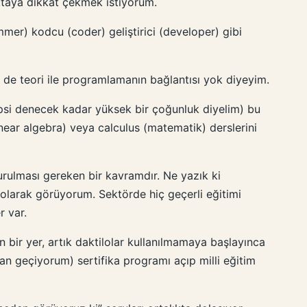
oktaya dikkat çekmek istiyorum.
er) kodcu (coder) geliştirici (developer) gibi
n de teori ile programlamanın bağlantısı yok diyeyim.
psi denecek kadar yüksek bir çoğunluk diyelim) bu
inear algebra) veya calculus (matematik) derslerini
urulması gereken bir kavramdır. Ne yazık ki
olarak görüyorum. Sektörde hiç geçerli eğitimi
r var.
bir yer, artık daktilolar kullanılmamaya başlayınca
n geçiyorum) sertifika programı açıp milli eğitim