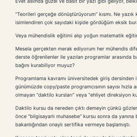
Evet aslında güzel ve basit bir yazı gibi geliyor, b
“Teorileri gerçeğe dönüştürüyorum” kısmı. Ne yazık 
isimlendiren çok sayıdaki kişide gördüğüm eksik bura
Veya mühendislik eğitimi alıp yoğun matematik eğitimi
Mesela gerçekten merak ediyorum her mühendis difer
derste öğrenilenler ile yazılan programlar arasında b
bağını kurabiliyor muyuz?
Programlama kavramı üniversitedek giriş dersinden it
günümüzde copy/paste programcısının sayısı hızla ar
olmayan “daktilo kursları” veya “ehliyet direksiyon kur
Daktilo kursu da nereden çıktı demeyin çünkü gözleri
önce “bilgisayarlı muhasebe” kursu sonra da yanına 
bakanlığından onaylı sertifika vermeye başlamıştı.