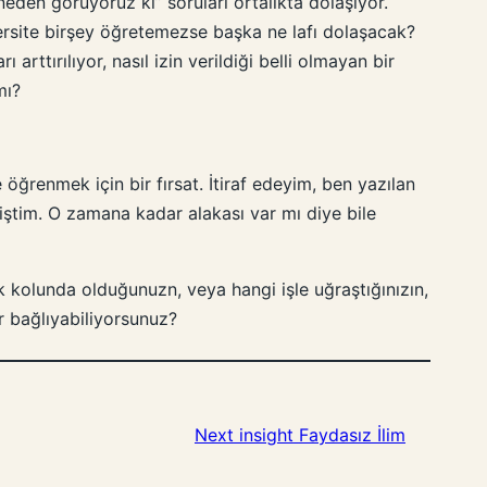
neden görüyoruz ki” soruları ortalıkta dolaşıyor.
iversite birşey öğretemezse başka ne lafı dolaşacak?
rttırılıyor, nasıl izin verildiği belli olmayan bir
mı?
öğrenmek için bir fırsat. İtiraf edeyim, ben yazılan
iştim. O zamana kadar alakası var mı diye bile
ek kolunda olduğunuzn, veya hangi işle uğraştığınızın,
r bağlıyabiliyorsunuz?
Next insight
Faydasız İlim